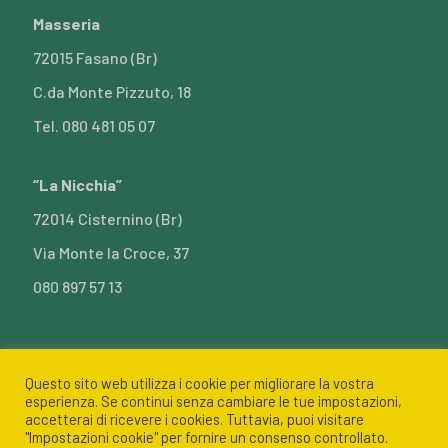
Masseria
72015 Fasano (Br)
C.da Monte Pizzuto, 18
Tel. 080 481 05 07
“La Nicchia”
72014 Cisternino (Br)
Via Monte la Croce, 37
080 897 57 13
Questo sito web utilizza i cookie per migliorare la vostra
esperienza. Se continui senza cambiare le tue impostazioni,
accetterai di ricevere i cookies. Tuttavia, puoi visitare
Azienda Agricola Conte di Simeone Angelo - C.da Monte
"Impostazioni cookie" per fornire un consenso controllato.