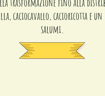
lla trasformazione fino alla distri
la, caciocavallo, cacioricotta e un e
salumi.