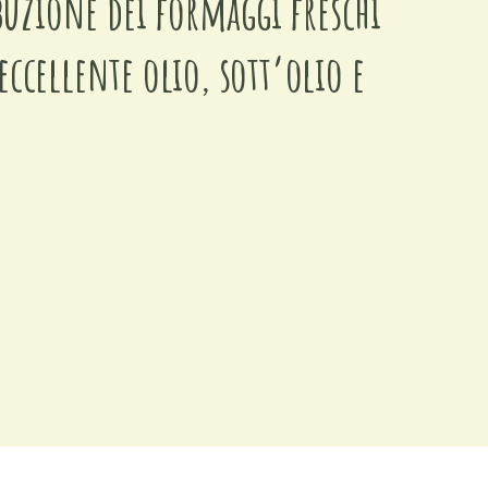
buzione dei formaggi freschi
ccellente olio, sott’olio e