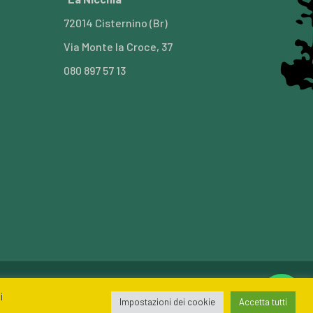
72014 Cisternino (Br)
Via Monte la Croce, 37
080 897 57 13
Privacy policy
Contatti
i
Impostazioni dei cookie
Accetta tutti