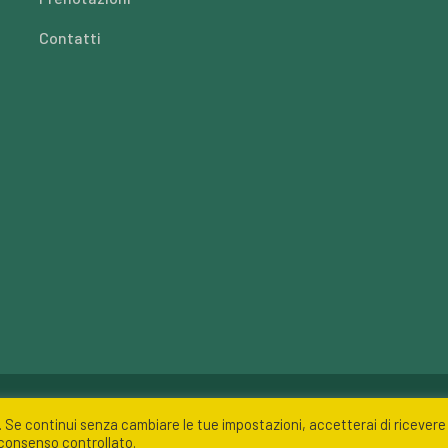
Contatti
nte Pizzuto, 18 72015 Fasano (BR) - P. Iva 02092410741
. Se continui senza cambiare le tue impostazioni, accetterai di ricevere 
n consenso controllato.