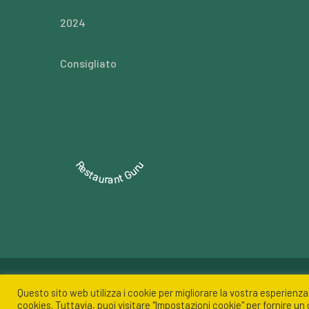
2024
Consigliato
Restaurant Guru
Azienda Agricola Conte di Simeone Angelo - C.da Mo
Questo sito web utilizza i cookie per migliorare la vostra esperienza
cookies. Tuttavia, puoi visitare "Impostazioni cookie" per fornire u