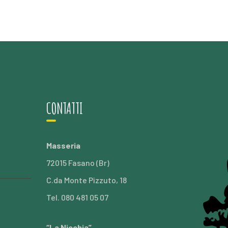
CONTATTI
Masseria
72015 Fasano (Br)
C.da Monte Pizzuto, 18
Tel. 080 481 05 07
“La Nicchia”