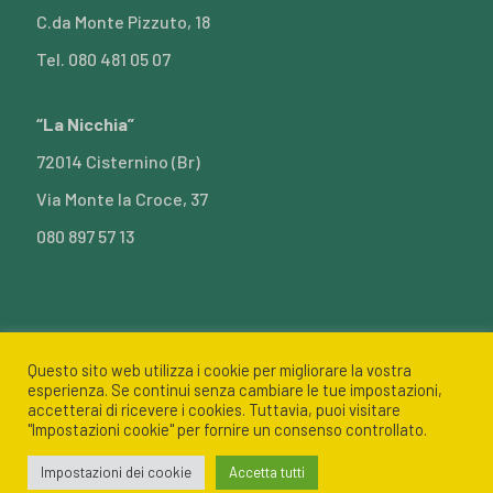
C.da Monte Pizzuto, 18
Tel. 080 481 05 07
“La Nicchia”
72014 Cisternino (Br)
Via Monte la Croce, 37
080 897 57 13
Questo sito web utilizza i cookie per migliorare la vostra
esperienza. Se continui senza cambiare le tue impostazioni,
Azienda Agricola Conte di Simeone Angelo - C.da Monte
accetterai di ricevere i cookies. Tuttavia, puoi visitare
"Impostazioni cookie" per fornire un consenso controllato.
Pizzuto, 18 72015 Fasano (BR) - P. Iva 02092410741
Impostazioni dei cookie
Accetta tutti
Privacy policy
Contatti