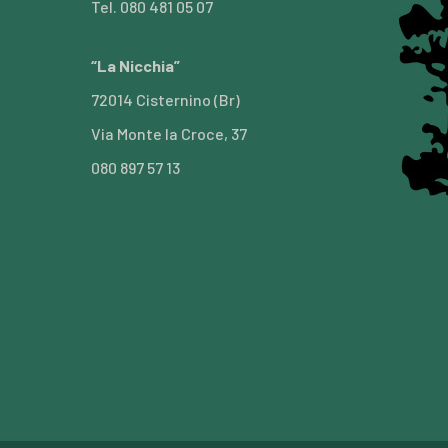
Tel. 080 481 05 07
“La Nicchia”
72014 Cisternino (Br)
Via Monte la Croce, 37
080 897 57 13