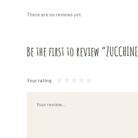
There are no reviews yet.
Be the first to review “ZUCCHIN
Your rating
1
2
3 stelle su
4 stelle su 5
5 stelle su 5
stella
stelle
5
su
su 5
5