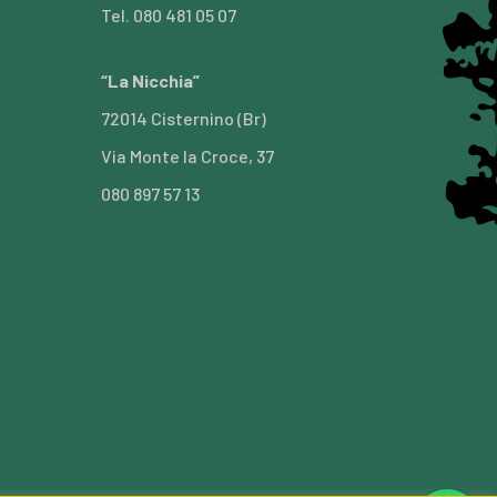
Tel. 080 481 05 07
“La Nicchia”
72014 Cisternino (Br)
Via Monte la Croce, 37
080 897 57 13