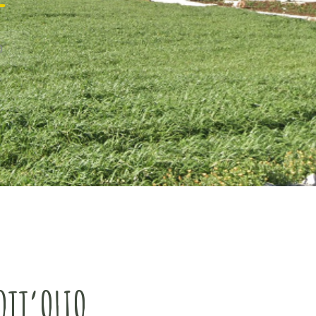
O
OTT’OLIO