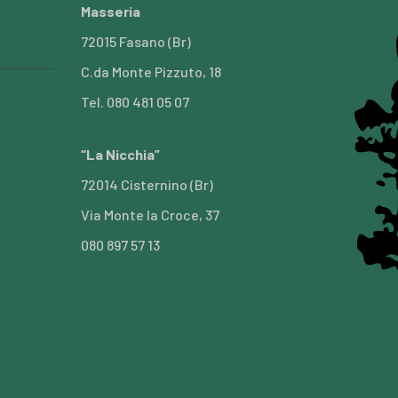
Masseria
72015 Fasano (Br)
C.da Monte Pizzuto, 18
Tel. 080 481 05 07
“La Nicchia”
72014 Cisternino (Br)
Via Monte la Croce, 37
080 897 57 13