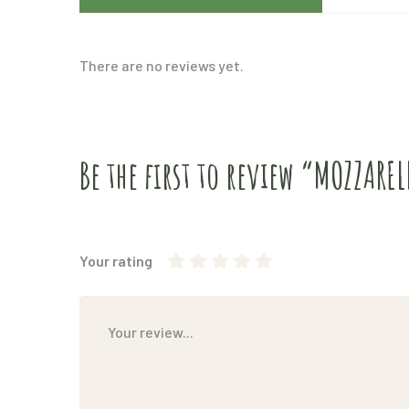
There are no reviews yet.
Be the first to review “MOZZAREL
Your rating
1
2
3 stelle su
4 stelle su 5
5 stelle su 5
stella
stelle
5
su
su 5
5