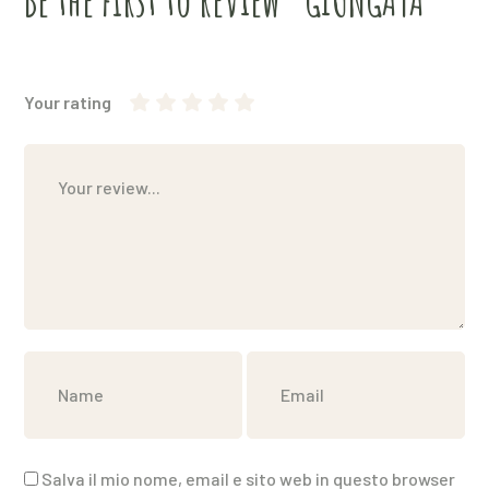
Your rating
1
2
3 stelle su
4 stelle su 5
5 stelle su 5
stella
stelle
5
su
su 5
5
Salva il mio nome, email e sito web in questo browser