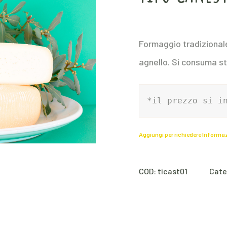
Formaggio tradizionale
agnello. Si consuma s
*il prezzo si i
Aggiungi per richiedere Informa
COD:
ticast01
Cate