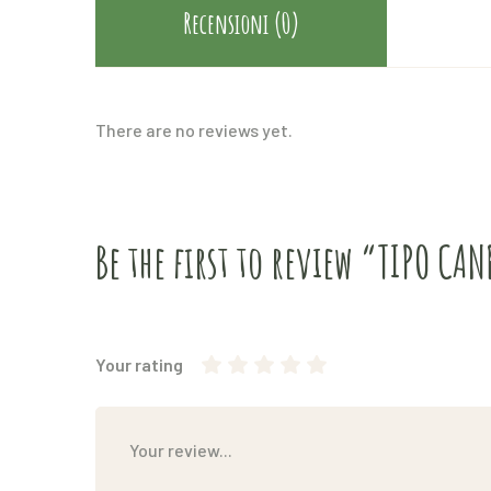
Recensioni (0)
There are no reviews yet.
Be the first to review “TIPO C
Your rating
1
2
3 stelle su
4 stelle su 5
5 stelle su 5
stella
stelle
5
su
su 5