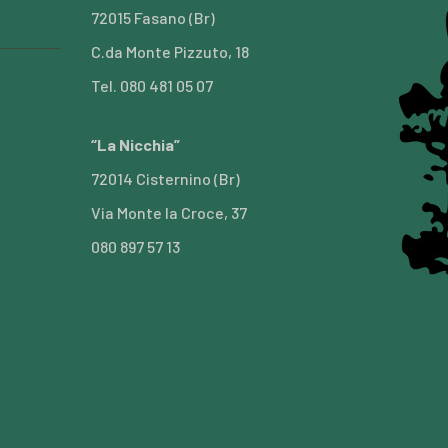
72015 Fasano (Br)
C.da Monte Pizzuto, 18
Tel. 080 481 05 07
“La Nicchia”
72014 Cisternino (Br)
Via Monte la Croce, 37
080 897 57 13